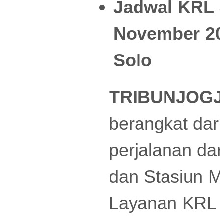
Jadwal KRL J
November 20
Solo
TRIBUNJOG
berangkat dar
perjalanan da
dan Stasiun M
Layanan KRL J