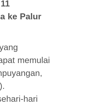
 11
a ke Palur
yang
dapat memulai
empuyangan,
).
ehari-hari